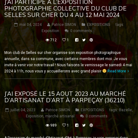
J’AI PARTICIPÉ À L’EXPOSITION
PHOTOGRAPHIE COLLECTIVE DU CLUB DE
SELLES SUR CHER DU 4 AU 12 MAI 2024
mai 04, 2024
Patrice SIMON
EXPOSITIONS
tags:
Exposition
0 comments
712
1
Mon club de Selles sur cher organise son exposition photographique
annuelle, dans sa commune, avec certains membres dont moi. Je vous
invite à venir voir notre travail ! Nous faisons le vernissage le samedi 4 mai
2024 à 11h, nous vous y accueillerons avec grand plaisir
Read More
J’AI EXPOSÉ LE 15 AOUT 2023 AU MARCHÉ
D’ARTISANAT D’ART À PARPEÇAY (36210)
juillet 04, 2023
Patrice SIMON
EXPOSITIONS
tags:
Bazelle
,
Exposition
,
marché artisanal
0 comments
989
1
A l’occasion du marché d’Artisanat d’Art à Parpeçay, je vais exposer dans