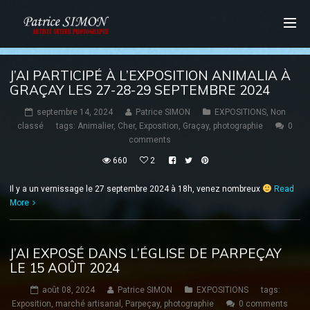
J’AI PARTICIPÉ À L’EXPOSITION ANIMALIA À
GRAÇAY LES 27-28-29 SEPTEMBRE 2024
septembre 14, 2024
Patrice SIMON
EXPOSITIONS
,
Non
classé
tags:
Animalier
,
Cher
,
Exposition
,
Graçay
,
photographie
0
comments
660
2
Il y a un vernissage le 27 septembre 2024 à 18h, venez nombreux
Read
More
J’AI EXPOSÉ DANS L’ÉGLISE DE PARPEÇAY
LE 15 AOÛT 2024
août 08, 2024
Patrice SIMON
EXPOSITIONS
tags:
Exposition
,
marché artisanal
,
Parpeçay
,
photographie
0 comments