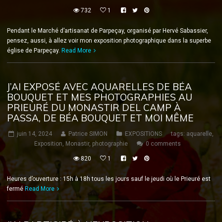
732
1
Pendant le Marché d’artisanat de Parpeçay, organisé par Hervé Sabassier,
pensez, aussi, à allez voir mon exposition photographique dans la superbe
église de Parpeçay.
Read More
J’AI EXPOSÉ AVEC AQUARELLES DE BÉA
BOUQUET ET MES PHOTOGRAPHIES AU
PRIEURÉ DU MONASTIR DEL CAMP À
PASSA, DE BÉA BOUQUET ET MOI MÊME
juin 14, 2024
Patrice SIMON
EXPOSITIONS
tags:
aquarelle
,
Exposition
,
Monastir
,
photographie
0 comments
820
1
Heures d’ouverture : 15h à 18h tous les jours sauf le jeudi où le Prieuré est
fermé
Read More