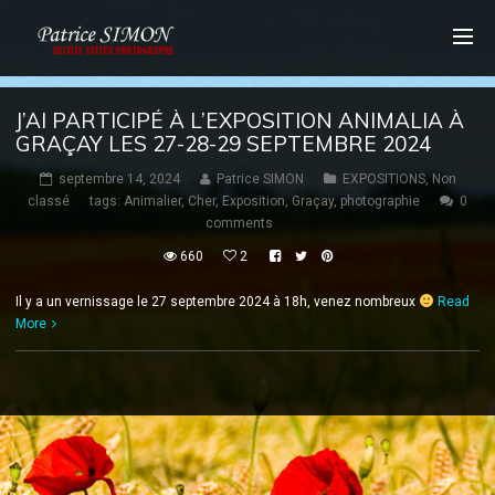
J’AI PARTICIPÉ À L’EXPOSITION ANIMALIA À
GRAÇAY LES 27-28-29 SEPTEMBRE 2024
septembre 14, 2024
Patrice SIMON
EXPOSITIONS
,
Non
classé
tags:
Animalier
,
Cher
,
Exposition
,
Graçay
,
photographie
0
comments
660
2
Il y a un vernissage le 27 septembre 2024 à 18h, venez nombreux
Read
More