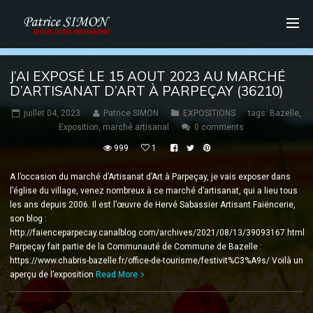
J’AI EXPOSÉ LE 15 AOUT 2023 AU MARCHÉ
D’ARTISANAT D’ART À PARPEÇAY (36210)
juillet 04, 2023
Patrice SIMON
EXPOSITIONS
tags:
Bazelle
,
Exposition
,
marché artisanal
0 comments
999
1
A l’occasion du marché d’Artisanat d’Art à Parpeçay, je vais exposer dans
l’église du village, venez nombreux à ce marché d’artisanat, qui a lieu tous
les ans depuis 2006. Il est l’œuvre de Hervé Sabassier Artisant Faiëncerie,
son blog :
http://faienceparpecay.canalblog.com/archives/2021/08/13/39093167.html
Parpeçay fait partie de la Communauté de Commune de Bazelle :
https://www.chabris-bazelle.fr/office-de-tourisme/festivit%C3%A9s/ Voilà un
aperçu de l’exposition
Read More